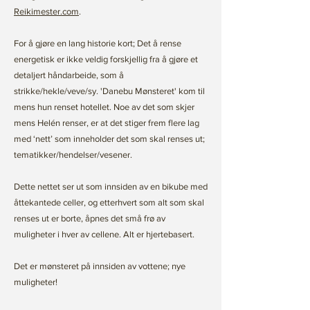
Reikimester.com
.
For å gjøre en lang historie kort; Det å rense
energetisk er ikke veldig forskjellig fra å gjøre et
detaljert håndarbeide, som å
strikke/hekle/veve/sy. 'Danebu Mønsteret' kom til
mens hun renset hotellet. Noe av det som skjer
mens Helén renser, er at det stiger frem flere lag
med ‘nett’ som inneholder det som skal renses ut;
tematikker/hendelser/vesener.
Dette nettet ser ut som innsiden av en bikube med
åttekantede celler, og etterhvert som alt som skal
renses ut er borte, åpnes det små frø av
muligheter i hver av cellene. Alt er hjertebasert.
Det er mønsteret på innsiden av vottene; nye
muligheter!