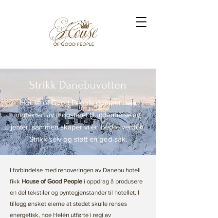
Strikk Danebuvotten
House of Good People donerer hele
inntekten av mønsteret til utdannelse av
jenter, sammen skaper vi en bedre verden.
Strikk selv og støtt en god sak.
I forbindelse med renoveringen av
Danebu hotell
fikk
House of Good People
i oppdrag å produsere
en del tekstiler og pyntegjenstander til hotellet. I
tillegg ønsket eierne at stedet skulle renses
energetisk, noe Helén utførte i regi av