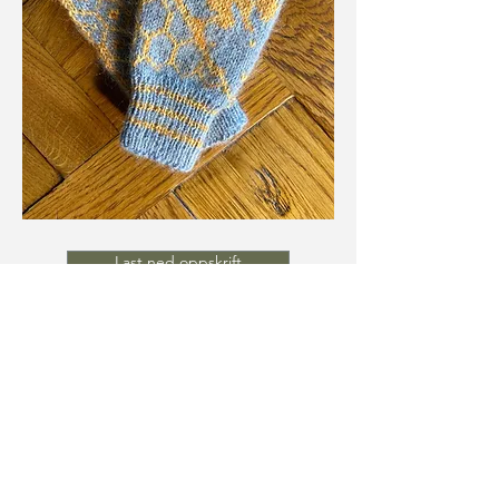
Last ned oppskrift
Last ned mønster
Strikk selv og støtt en god
sak!