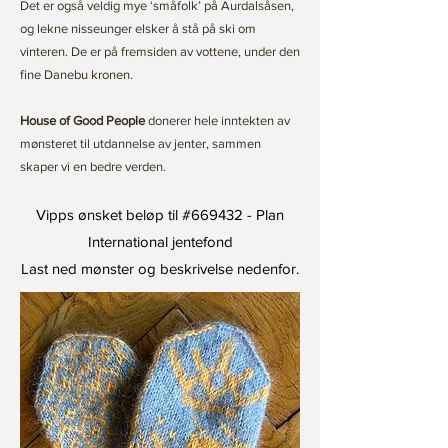
Det er også veldig mye ‘småfolk’ på Aurdalsåsen,
og lekne nisseunger elsker å stå på ski om
vinteren. De er på fremsiden av vottene, under den
fine Danebu kronen.
House of Good People
donerer hele inntekten av
mønsteret til utdannelse av jenter, sammen
skaper vi en bedre verden.
Vipps ønsket beløp til #669432 - Plan
International jentefond
Last ned mønster og beskrivelse nedenfor.
Last ned mønster