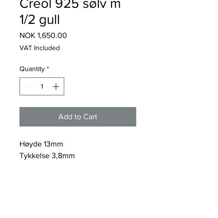
Creol 925 sølv m
1/2 gull
Price
NOK 1,650.00
VAT Included
Quantity
*
Add to Cart
Høyde 13mm
Tykkelse 3,8mm
Et vakkert creol par i 925 sølv med
halvparten gullbelagt, som sitter
godt i øret - perfekt med prinsesse
i!