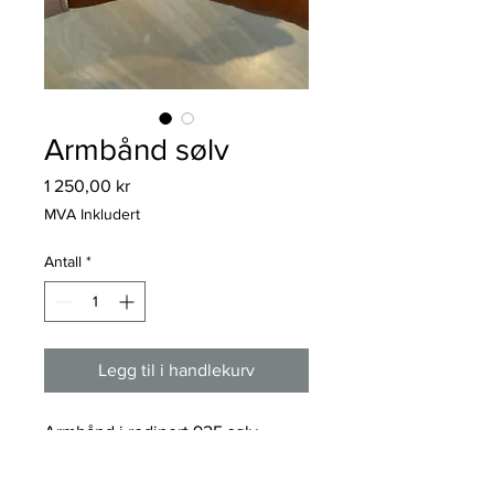
Armbånd sølv
Pris
1 250,00 kr
MVA Inkludert
Antall
*
Legg til i handlekurv
Armbånd i rodinert 925 sølv
'samhold'
med 3 ringer forstørret lenke i