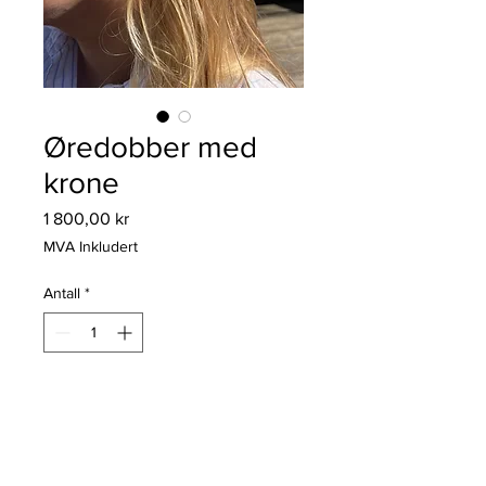
Øredobber med
krone
Pris
1 800,00 kr
MVA Inkludert
Antall
*
Legg til i handlekurv
Øredobber i wire-design, 925s